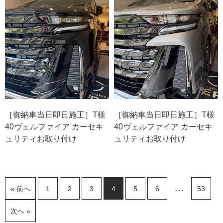
［御納車当日即日施工］T様
［御納車当日即日施工］T様
40ヴェルファイア カーセキ
40ヴェルファイア カーセキ
ュリティお取り付け
ュリティお取り付け
…
« 前へ
1
2
3
4
5
6
53
次へ »