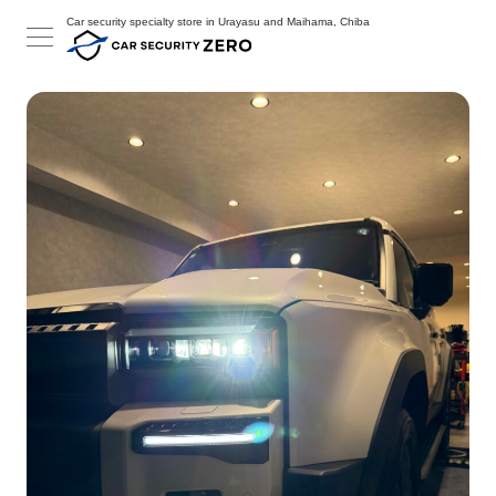
Car security specialty store in Urayasu and Maihama, Chiba