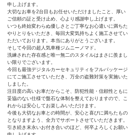
申し上げます。
大切なお車を2台目もお任せいただけましたこと、厚い
ご信頼の証と受け止め、心より感謝申し上げます。
いつも終始変わらぬ優しさとご丁寧なお心遣いに満ちた
やりとりをいただき、毎回大変気持ちよく施工させてい
ただいております。本当にありがとうございます。
そして今回の超人気車種ジムニーノマド。
洗練された存在感と唯一無二のスタイルはまさに羨まし
い限りでございます。
今回も最強デジタルカーセキュリティをフルパッケージ
にてご施工させていただき、万全の盗難対策を実施いた
しました。
注目度の高いお車だからこそ、防犯性能・信頼性ともに
妥協のない仕様で盤石な体制を整えておりますので、こ
れからは安心してお楽しみいただけます。
今後も大切なお車との時間が、安心と喜びに満ちたもの
となりますよう、全力でサポートさせていただきます。
引き続き末永いお付き合いのほど、何卒よろしくお願い
申し上げます。