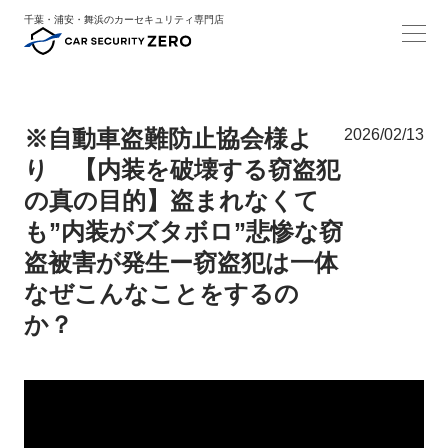
千葉・浦安・舞浜のカーセキュリティ専門店
※自動車盗難防止協会様よ
2026/02/13
り 【内装を破壊する窃盗犯
の真の目的】盗まれなくて
も”内装がズタボロ”悲惨な窃
盗被害が発生ー窃盗犯は一体
なぜこんなことをするの
か？