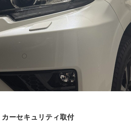
 カーセキュリティ取付