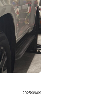
2025/09/09