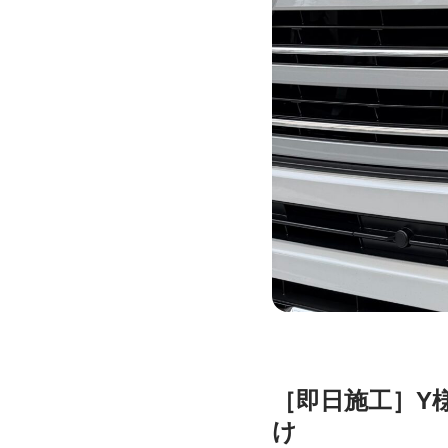
［即日施工］Y
け